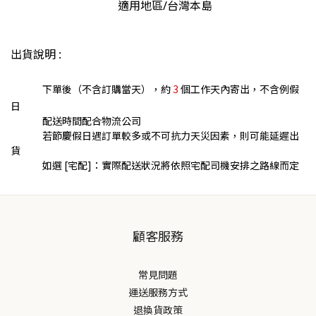
適用地區/台灣本島
出貨說明 :
下單後（不含訂購當天），約
3
個工作天內寄出，不含例假
日
配送時間配合物流公司
若節慶假日遇訂單較多或不可抗力天災因素，則可能延遲出
貨
如選 [宅配]：實際配送狀況將依照宅配司機安排之路線而定
顧客服務
常見問題
運送服務方式
退換貨政策